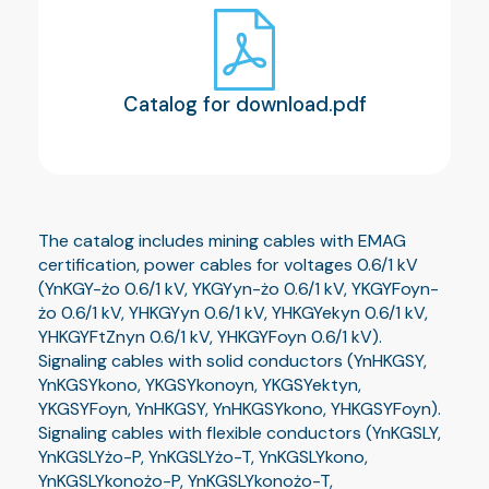
Catalog for download.pdf
The catalog includes mining cables with EMAG
certification, power cables for voltages 0.6/1 kV
(YnKGY-żo 0.6/1 kV, YKGYyn-żo 0.6/1 kV, YKGYFoyn-
żo 0.6/1 kV, YHKGYyn 0.6/1 kV, YHKGYekyn 0.6/1 kV,
YHKGYFtZnyn 0.6/1 kV, YHKGYFoyn 0.6/1 kV).
Signaling cables with solid conductors (YnHKGSY,
YnKGSYkono, YKGSYkonoyn, YKGSYektyn,
YKGSYFoyn, YnHKGSY, YnHKGSYkono, YHKGSYFoyn).
Signaling cables with flexible conductors (YnKGSLY,
YnKGSLYżo-P, YnKGSLYżo-T, YnKGSLYkono,
YnKGSLYkonożo-P, YnKGSLYkonożo-T,