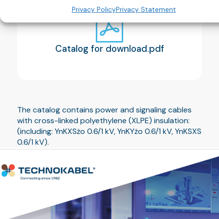
Privacy Policy
Privacy Statement
Catalog for download.pdf
The catalog contains power and signaling cables
with cross-linked polyethylene (XLPE) insulation:
(including: YnKXSżo 0.6/1 kV, YnKYżo 0.6/1 kV, YnKSXS
0.6/1 kV).