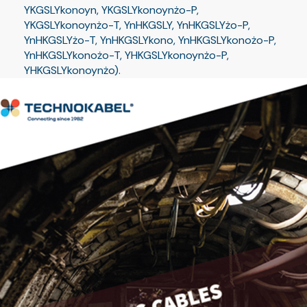
YKGSLYkonoyn, YKGSLYkonoynżo-P,
YKGSLYkonoynżo-T, YnHKGSLY, YnHKGSLYżo-P,
YnHKGSLYżo-T, YnHKGSLYkono, YnHKGSLYkonożo-P,
YnHKGSLYkonożo-T, YHKGSLYkonoynżo-P,
YHKGSLYkonoynżo).