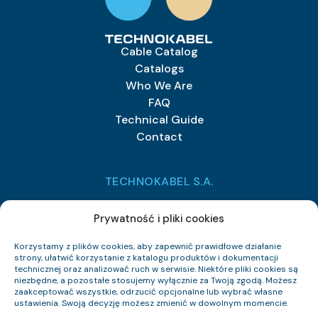
Cable Catalog
Catalogs
Who We Are
FAQ
Technical Guide
Contact
TECHNOKABEL S.A.
Technokabel S.A.
Prywatność i pliki cookies
Nasielska 55
04-343 Warszawa
Korzystamy z plików cookies, aby zapewnić prawidłowe działanie
strony, ułatwić korzystanie z katalogu produktów i dokumentacji
+48 22 516 97 77
technicznej oraz analizować ruch w serwisie. Niektóre pliki cookies są
sprzedaz@technokabel.com.pl
niezbędne, a pozostałe stosujemy wyłącznie za Twoją zgodą. Możesz
zaakceptować wszystkie, odrzucić opcjonalne lub wybrać własne
ustawienia. Swoją decyzję możesz zmienić w dowolnym momencie.
NIP: 526-021-37-87