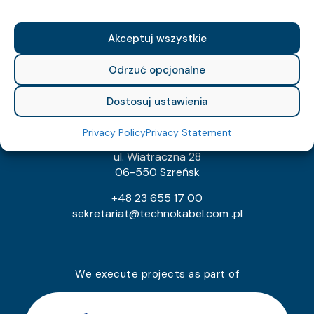
REGON: 010560659
KRS: 129682
Akceptuj wszystkie
export@technokabel.com.pl
tech@technokabel.com.pl
Odrzuć opcjonalne
Dostosuj ustawienia
Technokabel Cable Factory
Privacy Policy
Privacy Statement
Technokabel S.A.
ul. Wiatraczna 28
06-550 Szreńsk
+48 23 655 17 00
sekretariat@technokabel.com .pl
We execute projects as part of