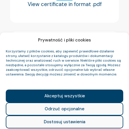
View certificate in format .pdf
Prywatność i pliki cookies
Korzystamy z plików cookies, aby zapewnić prawidłowe działanie
strony, ułatwić korzystanie z katalogu produktów i dokumentacji
technicznej oraz analizować ruch w serwisie. Niektóre pliki cookies są
niezbędne, a pozostałe stosujemy wyłącznie za Twoją zgodą. Możesz
zaakceptować wszystkie, odrzucić opcjonalne lub wybrać własne
Download certificate YnHKGSY –
ustawienia. Swoją decyzję możesz zmienić w dowolnym momencie.
EMAG Certificate
7305.06.09.A2.2022
Akceptuj wszystkie
Odrzuć opcjonalne
Dostosuj ustawienia