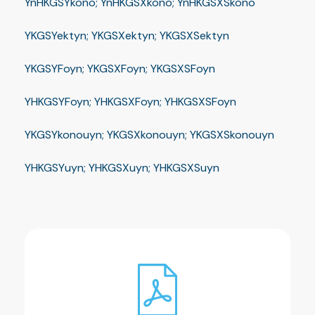
YnHKGSYkono; YnHKGSXkono; YnHKGSXSkono
YKGSYektyn; YKGSXektyn; YKGSXSektyn
YKGSYFoyn; YKGSXFoyn; YKGSXSFoyn
YHKGSYFoyn; YHKGSXFoyn; YHKGSXSFoyn
YKGSYkonouyn; YKGSXkonouyn; YKGSXSkonouyn
YHKGSYuyn; YHKGSXuyn; YHKGSXSuyn