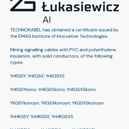
TECHNOKABEL has obtained a certificate issued by
the EMAG Institute of Innovative Technologies.
Mining signalling cables with PVC and polyethylene
insulation, with solid conductors, of the following
types:
YnKGSY; YnKGSX; YnKGSXS
YnKGSYkono; YnKGSXkono; YnKGSXSkono
YKGSYkonoyn; YKGSXkonoyn; YKGSXSkonoyn
YnHKGSY; YnHKGSX; YnHKGSXS