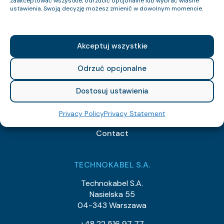
zaakceptować wszystkie, odrzucić opcjonalne lub wybrać własne
ustawienia. Swoją decyzję możesz zmienić w dowolnym momencie.
Akceptuj wszystkie
Odrzuć opcjonalne
Cable Catalog
Catalogs
Dostosuj ustawienia
Who We Are
FAQ
Privacy Policy
Privacy Statement
Technical Guide
Contact
TECHNOKABEL S.A.
Technokabel S.A.
Nasielska 55
04-343 Warszawa
+48 22 516 97 77