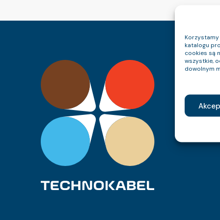
Korzystamy z
katalogu pro
cookies są 
wszystkie, 
dowolnym m
Akcep