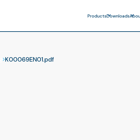
g
Products
Downloads
Abou
K00069EN01.pdf
g