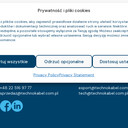
Prywatność i pliki cookies
 plików cookies, aby zapewnić prawidłowe działanie strony, ułatwić korzystan
duktów i dokumentacji technicznej oraz analizować ruch w serwisie. Niektóre p
niezbędne, a pozostałe stosujemy wyłącznie za Twoją zgodą. Możesz zaakce
odrzucić opcjonalne lub wybrać własne ustawienia. Swoją decyzję możesz zmie
Cable Catalog
Catalogs
Who We Are
FAQ
Technical Guide
Contact
omencie.
TECHNOKABEL S.A.
tuj wszystkie
Odrzuć opcjonalne
Dostosuj usta
Technokabel S.A.
NIP: 526-021-37-87
Nasielska 55
REGON: 010560659
Privacy Policy
Privacy Statement
04-343 Warszawa
KRS: 129682
+48 22 516 97 77
export@technokabel.com
sprzedaz@technokabel.com.pl
tech@technokabel.com.p