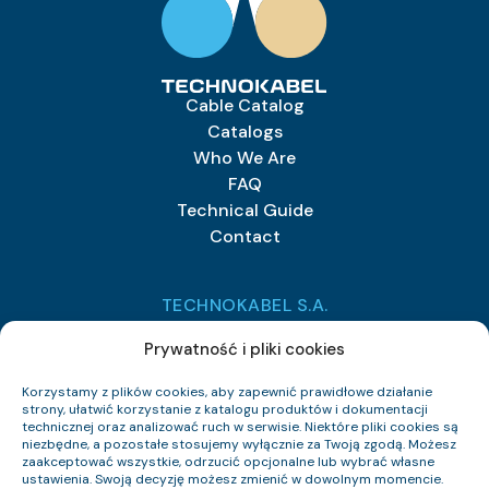
Cable Catalog
Catalogs
Who We Are
FAQ
Technical Guide
Contact
TECHNOKABEL S.A.
Technokabel S.A.
Prywatność i pliki cookies
Nasielska 55
04-343 Warszawa
Korzystamy z plików cookies, aby zapewnić prawidłowe działanie
strony, ułatwić korzystanie z katalogu produktów i dokumentacji
technicznej oraz analizować ruch w serwisie. Niektóre pliki cookies są
+48 22 516 97 77
niezbędne, a pozostałe stosujemy wyłącznie za Twoją zgodą. Możesz
sprzedaz@technokabel.com.pl
zaakceptować wszystkie, odrzucić opcjonalne lub wybrać własne
ustawienia. Swoją decyzję możesz zmienić w dowolnym momencie.