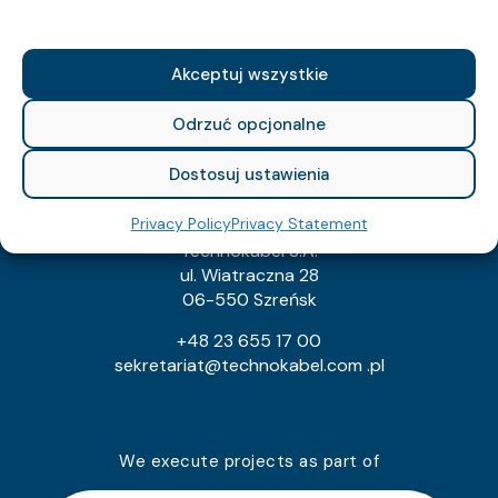
NIP: 526-021-37-87
REGON: 010560659
KRS: 129682
Akceptuj wszystkie
export@technokabel.com.pl
tech@technokabel.com.pl
Odrzuć opcjonalne
Dostosuj ustawienia
Technokabel Cable Factory
Privacy Policy
Privacy Statement
Technokabel S.A.
ul. Wiatraczna 28
06-550 Szreńsk
+48 23 655 17 00
sekretariat@technokabel.com .pl
We execute projects as part of