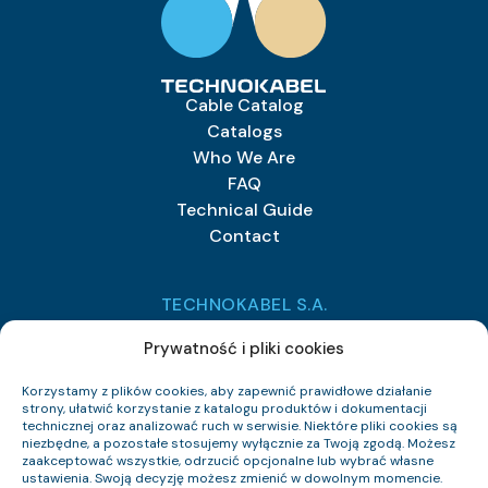
Cable Catalog
Catalogs
Who We Are
FAQ
Technical Guide
Contact
TECHNOKABEL S.A.
Technokabel S.A.
Prywatność i pliki cookies
Nasielska 55
04-343 Warszawa
Korzystamy z plików cookies, aby zapewnić prawidłowe działanie
strony, ułatwić korzystanie z katalogu produktów i dokumentacji
technicznej oraz analizować ruch w serwisie. Niektóre pliki cookies są
+48 22 516 97 77
niezbędne, a pozostałe stosujemy wyłącznie za Twoją zgodą. Możesz
sprzedaz@technokabel.com.pl
zaakceptować wszystkie, odrzucić opcjonalne lub wybrać własne
ustawienia. Swoją decyzję możesz zmienić w dowolnym momencie.