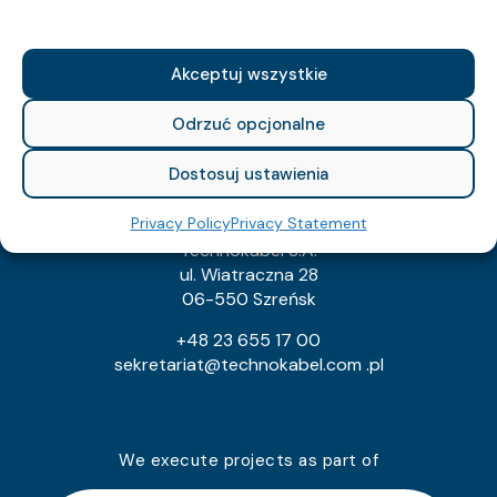
NIP: 526-021-37-87
REGON: 010560659
KRS: 129682
Akceptuj wszystkie
export@technokabel.com.pl
tech@technokabel.com.pl
Odrzuć opcjonalne
Dostosuj ustawienia
Technokabel Cable Factory
Privacy Policy
Privacy Statement
Technokabel S.A.
ul. Wiatraczna 28
06-550 Szreńsk
+48 23 655 17 00
sekretariat@technokabel.com .pl
We execute projects as part of