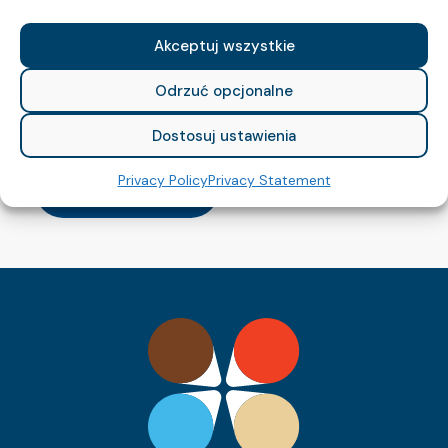
Akceptuj wszystkie
Presenting our new logo and claim!
Odrzuć opcjonalne
Read more
Dostosuj ustawienia
Privacy Policy
Privacy Statement
View all news