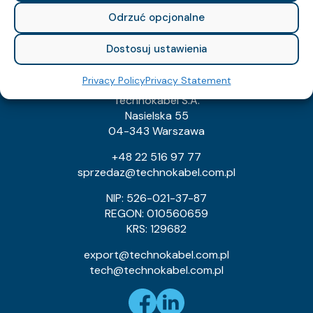
Technical Guide
Odrzuć opcjonalne
Contact
Dostosuj ustawienia
TECHNOKABEL S.A.
Privacy Policy
Privacy Statement
Technokabel S.A.
Nasielska 55
04-343 Warszawa
+48 22 516 97 77
sprzedaz@technokabel.com.pl
NIP: 526-021-37-87
REGON: 010560659
KRS: 129682
export@technokabel.com.pl
tech@technokabel.com.pl