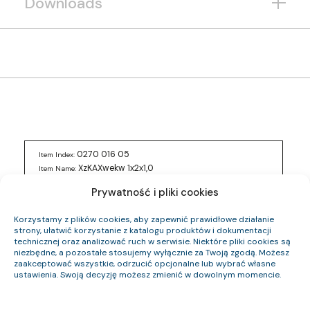
Downloads
0270 016 05
Item Index:
XzKAXwekw 1x2x1,0
Item Name:
Fca
CPR Class:
Prywatność i pliki cookies
7.2
Outer Diameter (approx.) mm:
56
Cable Weight (approx.) kg/km:
Korzystamy z plików cookies, aby zapewnić prawidłowe działanie
16.9
Cu Index:
strony, ułatwić korzystanie z katalogu produktów i dokumentacji
technicznej oraz analizować ruch w serwisie. Niektóre pliki cookies są
0270 017 05
Item Index:
niezbędne, a pozostałe stosujemy wyłącznie za Twoją zgodą. Możesz
zaakceptować wszystkie, odrzucić opcjonalne lub wybrać własne
XzKAXwekw 5x2x1,0
Item Name:
ustawienia. Swoją decyzję możesz zmienić w dowolnym momencie.
Fca
CPR Class:
11.8
Outer Diameter (approx.) mm:
169
Cable Weight (approx.) kg/km: