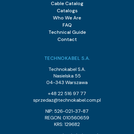
Cable Catalog
0270 021 05
Item Index:
Catalogs
XzKAXwekw 6x2x1,0
Item Name:
Who We Are
Fca
CPR Class:
FAQ
12.5
Outer Diameter (approx.) mm:
193
Cable Weight (approx.) kg/km:
Technical Guide
92
Cu Index:
Contact
0270 015 05
Item Index:
XzKAXwekw 10x2x1,0
Item Name:
TECHNOKABEL S.A.
Fca
CPR Class:
15
Outer Diameter (approx.) mm:
Technokabel S.A.
290
Cable Weight (approx.) kg/km:
Nasielska 55
152
Cu Index:
04-343 Warszawa
0270 006 05
Item Index:
+48 22 516 97 77
XzKAXwekw 10x2x0,8
Item Name:
sprzedaz@technokabel.com.pl
Fca
CPR Class:
13.2
Outer Diameter (approx.) mm:
NIP: 526-021-37-87
214.5
Cable Weight (approx.) kg/km:
REGON: 010560659
98
Cu Index:
KRS: 129682
0270 007 05
Item Index: