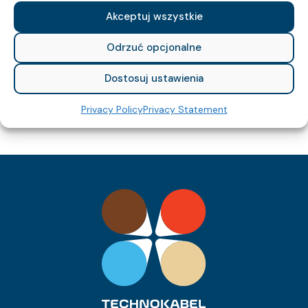
77
Cu Index:
Akceptuj wszystkie
0270 018 05
Item Index:
Odrzuć opcjonalne
XzKAXwekw 3x2x1,0
Item Name:
Fca
CPR Class:
Dostosuj ustawienia
10.1
Outer Diameter (approx.) mm:
116
Cable Weight (approx.) kg/km:
46.8
Cu Index:
Privacy Policy
Privacy Statement
0270 019 05
Item Index:
XzKAXwekw 4x2x1,0
Item Name:
Fca
CPR Class:
10.9
Outer Diameter (approx.) mm:
141
Cable Weight (approx.) kg/km:
62
Cu Index:
0270 020 05
Item Index:
XzKAXwekw 1x2x1,5
Item Name:
Fca
CPR Class:
9
Outer Diameter (approx.) mm:
92
Cable Weight (approx.) kg/km:
32.5
Cu Index: