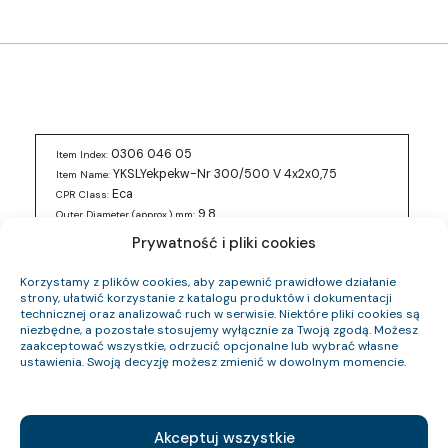
0306 046 05
Item Index:
YKSLYekpekw-Nr 300/500 V 4x2x0,75
Item Name:
Eca
CPR Class:
9.8
Outer Diameter (approx.) mm:
143
Cable Weight (approx.) kg/km:
Prywatność i pliki cookies
81.6
Cu Index:
Korzystamy z plików cookies, aby zapewnić prawidłowe działanie
0306 047 05
Item Index:
strony, ułatwić korzystanie z katalogu produktów i dokumentacji
YKSLYekpekw-Nr 300/500 V 18x2x0,75
technicznej oraz analizować ruch w serwisie. Niektóre pliki cookies są
Item Name:
niezbędne, a pozostałe stosujemy wyłącznie za Twoją zgodą. Możesz
Eca
CPR Class:
zaakceptować wszystkie, odrzucić opcjonalne lub wybrać własne
18.5
Outer Diameter (approx.) mm:
ustawienia. Swoją decyzję możesz zmienić w dowolnym momencie.
547
Cable Weight (approx.) kg/km:
350.4
Cu Index:
0306 023 05
Item Index:
Akceptuj wszystkie