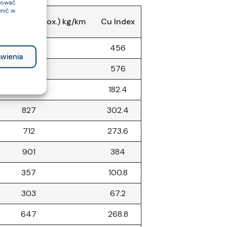
ptować
nić w
Weight (approx.) kg/km
Cu Index
947
456
wienia
1160
576
587
182.4
827
302.4
712
273.6
901
384
357
100.8
303
67.2
647
268.8