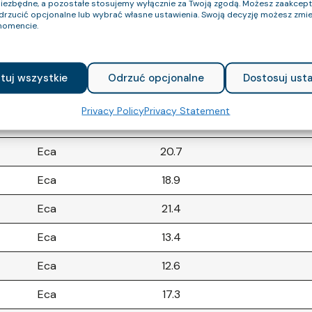
niezbędne, a pozostałe stosujemy wyłącznie za Twoją zgodą. Możesz zaakce
odrzucić opcjonalne lub wybrać własne ustawienia. Swoją decyzję możesz zmie
omencie.
CPR Class
Outer Diameter (approx.) mm
Cable 
Eca
21
tuj wszystkie
Odrzuć opcjonalne
Dostosuj usta
Eca
23.6
Privacy Policy
Privacy Statement
Eca
17.7
Eca
20.7
Eca
18.9
Eca
21.4
Eca
13.4
Eca
12.6
Eca
17.3