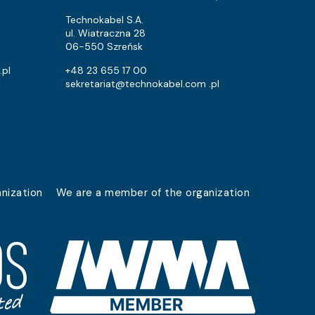
2043
1152
Technokabel S.A.
ul. Wiatraczna 28
422
115.2
06-550 Szreńsk
529
172.8
.pl
+48 23 655 17 00
l
sekretariat@technokabel.com .pl
1000
460.8
827
302.4
1169
489.6
1763
921.6
nization
We are a member of the organization
948
388.8
615
230.4
2356
1382.4
1099
460.8