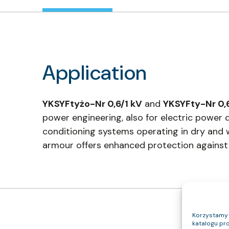
Application
YKSYFtyżo-Nr 0,6/1 kV
and
YKSYFty-Nr 0,
power engineering, also for electric power di
conditioning systems operating in dry and we
armour offers enhanced protection against 
Korzystamy z
katalogu pro