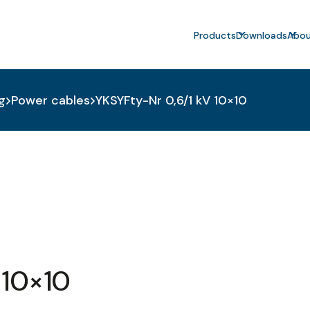
Products
Downloads
Abou
g
Power cables
YKSYFty-Nr 0,6/1 kV 10×10
 10×10