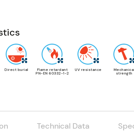
stics
Direct burial
Flame retardant
UV resistance
Mechanica
PN-EN 60332-1-2
strength
ion
Technical Data
Spec