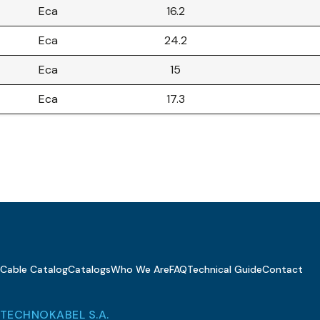
Eca
16.2
5
Eca
24.2
Eca
15
Eca
17.3
Eca
17.7
Eca
19.2
Eca
24.6
Eca
14.5
Eca
21.7
Cable Catalog
Catalogs
Who We Are
FAQ
Technical Guide
Contact
Eca
23
Eca
18.8
TECHNOKABEL S.A.