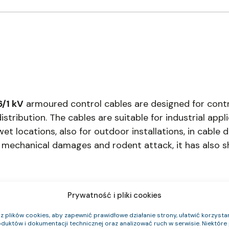
6/1 kV
armoured control cables are designed for contr
stribution. The cables are suitable for industrial appl
t locations, also for outdoor installations, in cable du
mechanical damages and rodent attack, it has also sh
Prywatność i pliki cookies
 plików cookies, aby zapewnić prawidłowe działanie strony, ułatwić korzystan
duktów i dokumentacji technicznej oraz analizować ruch w serwisie. Niektóre p