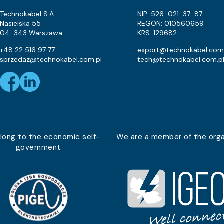
Eca
31.1
Technokabel S.A.
NIP: 526-021-37-87
Nasielska 55
REGON: 010560659
Eca
15.4
04-343 Warszawa
KRS: 129682
Eca
16.6
+48 22 516 97 77
export@technokabel.com
sprzedaz@technokabel.com.pl
tech@technokabel.com.p
Eca
22
Eca
20.7
Eca
24.6
Eca
29.6
long to the economic self-
We are a member of the orga
government
Eca
22.2
Eca
17.9
Eca
33.1
Eca
23.8